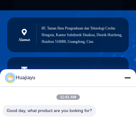
8F, Taman Ilmu Pengetahuan dan Teknologi Cerdas
Hengxin, Kantor Subdistrik Shuikou, Distrik Huicheng,
Alamat
Huizhou 516000, Guangdong, Cina
sales@huajiayu.com
E-mail
Huajiayu
11:41 AM
0086-18664306976
Good day, what product are you looking for?
Telepon