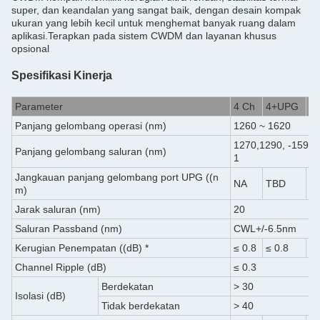
super, dan keandalan yang sangat baik, dengan desain kompak
ukuran yang lebih kecil untuk menghemat banyak ruang dalam
aplikasi.Terapkan pada sistem CWDM dan layanan khusus
opsional
Spesifikasi Kinerja
Parameter
4 Ch
4+UPG
8 
Panjang gelombang operasi (nm)
1260 ~ 1620
1270,1290, -1590,
Panjang gelombang saluran (nm)
1
Jangkauan panjang gelombang port UPG ((n
NA
TBD
N
m)
Jarak saluran (nm)
20
Saluran Passband (nm)
CWL+/-6.5nm
Kerugian Penempatan ((dB) *
≤ 0.8
≤ 0.8
≤ 
Channel Ripple (dB)
≤ 0.3
Berdekatan
> 30
Isolasi (dB)
Tidak berdekatan
> 40