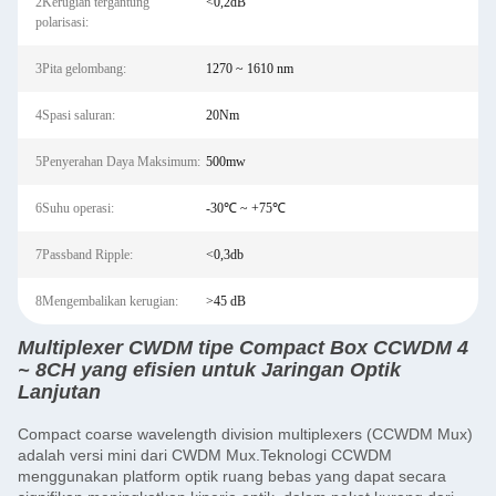
2Kerugian tergantung
<0,2dB
polarisasi:
3Pita gelombang:
1270 ~ 1610 nm
4Spasi saluran:
20Nm
5Penyerahan Daya Maksimum:
500mw
6Suhu operasi:
-30℃ ~ +75℃
7Passband Ripple:
<0,3db
8Mengembalikan kerugian:
>45 dB
Multiplexer CWDM tipe Compact Box CCWDM 4
~ 8CH yang efisien untuk Jaringan Optik
Lanjutan
Compact coarse wavelength division multiplexers (CCWDM Mux)
adalah versi mini dari CWDM Mux.Teknologi CCWDM
menggunakan platform optik ruang bebas yang dapat secara