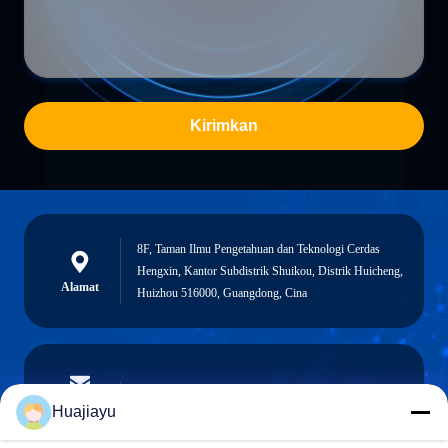
Kirimkan
8F, Taman Ilmu Pengetahuan dan Teknologi Cerdas
Hengxin, Kantor Subdistrik Shuikou, Distrik Huicheng,
Alamat
Huizhou 516000, Guangdong, Cina
sales@huajiayu.com
E-mail
Huajiayu