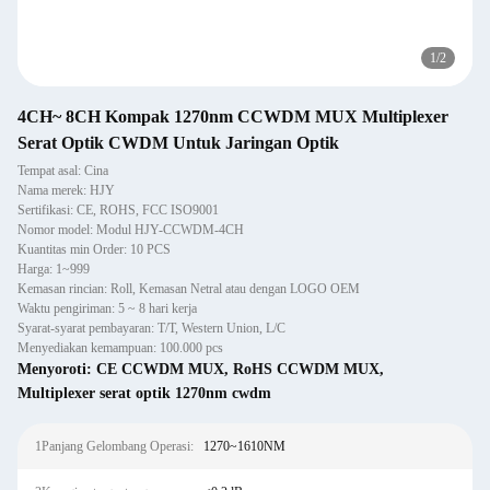
1
/
2
4CH~ 8CH Kompak 1270nm CCWDM MUX Multiplexer
Serat Optik CWDM Untuk Jaringan Optik
Tempat asal: Cina
Nama merek: HJY
Sertifikasi: CE, ROHS, FCC ISO9001
Nomor model: Modul HJY-CCWDM-4CH
Kuantitas min Order: 10 PCS
Harga: 1~999
Kemasan rincian: Roll, Kemasan Netral atau dengan LOGO OEM
Waktu pengiriman: 5 ~ 8 hari kerja
Syarat-syarat pembayaran: T/T, Western Union, L/C
Menyediakan kemampuan: 100.000 pcs
Menyoroti:
CE CCWDM MUX
,
RoHS CCWDM MUX
,
Multiplexer serat optik 1270nm cwdm
1Panjang Gelombang Operasi:
1270~1610NM