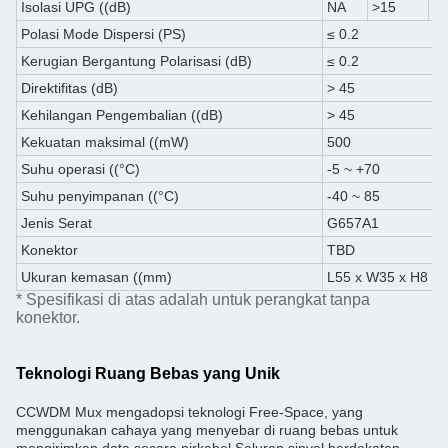
Isolasi UPG ((dB)
NA
>15
N
Polasi Mode Dispersi (PS)
≤ 0.2
Kerugian Bergantung Polarisasi (dB)
≤ 0.2
Direktifitas (dB)
> 45
Kehilangan Pengembalian ((dB)
> 45
Kekuatan maksimal ((mW)
500
Suhu operasi ((°C)
-5 ~ +70
Suhu penyimpanan ((°C)
-40 ~ 85
Jenis Serat
G657A1
Konektor
TBD
Ukuran kemasan ((mm)
L55 x W35 x H8 at
* Spesifikasi di atas adalah untuk perangkat tanpa
konektor.
Teknologi Ruang Bebas yang Unik
CCWDM Mux mengadopsi teknologi Free-Space, yang
menggunakan cahaya yang menyebar di ruang bebas untuk