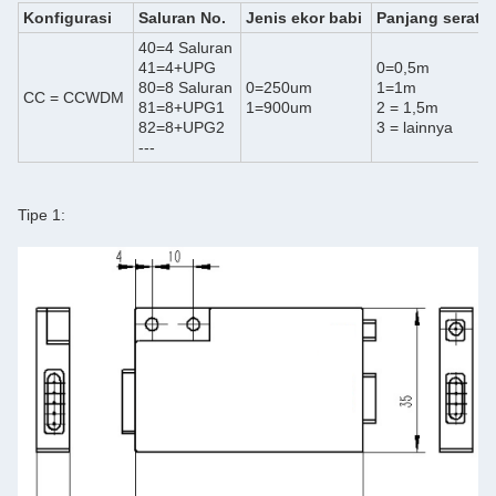
Konfigurasi
Saluran No.
Jenis ekor babi
Panjang serat
40=4 Saluran
41=4+UPG
0=0,5m
80=8 Saluran
0=250um
1=1m
CC = CCWDM
81=8+UPG1
1=900um
2 = 1,5m
82=8+UPG2
3 = lainnya
---
Tipe 1: