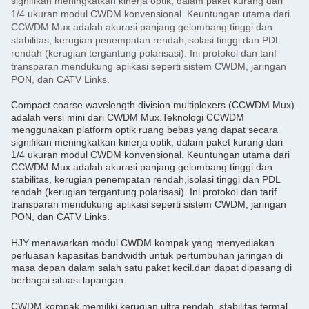
signifikan meningkatkan kinerja optik, dalam paket kurang dari
1/4 ukuran modul CWDM konvensional. Keuntungan utama dari
CCWDM Mux adalah akurasi panjang gelombang tinggi dan
stabilitas, kerugian penempatan rendah,isolasi tinggi dan PDL
rendah (kerugian tergantung polarisasi). Ini protokol dan tarif
transparan mendukung aplikasi seperti sistem CWDM, jaringan
PON, dan CATV Links.
Compact coarse wavelength division multiplexers (CCWDM Mux)
adalah versi mini dari CWDM Mux.Teknologi CCWDM
menggunakan platform optik ruang bebas yang dapat secara
signifikan meningkatkan kinerja optik, dalam paket kurang dari
1/4 ukuran modul CWDM konvensional. Keuntungan utama dari
CCWDM Mux adalah akurasi panjang gelombang tinggi dan
stabilitas, kerugian penempatan rendah,isolasi tinggi dan PDL
rendah (kerugian tergantung polarisasi). Ini protokol dan tarif
transparan mendukung aplikasi seperti sistem CWDM, jaringan
PON, dan CATV Links.
HJY menawarkan modul CWDM kompak yang menyediakan
perluasan kapasitas bandwidth untuk pertumbuhan jaringan di
masa depan dalam salah satu paket kecil.dan dapat dipasang di
berbagai situasi lapangan.
CWDM kompak memiliki kerugian ultra rendah, stabilitas termal