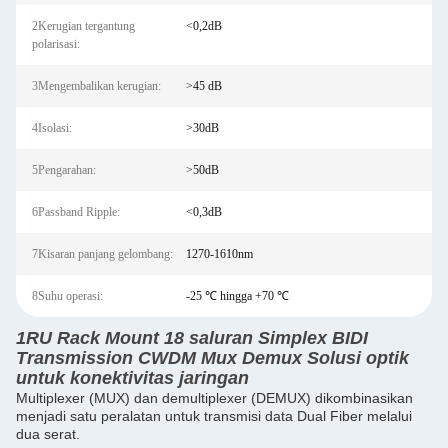
2Kerugian tergantung
<0,2dB
polarisasi:
3Mengembalikan kerugian:
>45 dB
4Isolasi:
>30dB
5Pengarahan:
>50dB
6Passband Ripple:
<0,3dB
7Kisaran panjang gelombang:
1270-1610nm
8Suhu operasi:
-25 ℃ hingga +70 ℃
1RU Rack Mount 18 saluran Simplex BIDI
Transmission CWDM Mux Demux Solusi optik
untuk konektivitas jaringan
Multiplexer (MUX) dan demultiplexer (DEMUX) dikombinasikan
menjadi satu peralatan untuk transmisi data Dual Fiber melalui
dua serat.