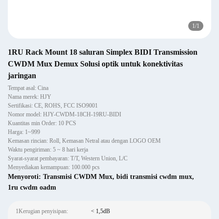
1
/
1
1RU Rack Mount 18 saluran Simplex BIDI Transmission
CWDM Mux Demux Solusi optik untuk konektivitas
jaringan
Tempat asal: Cina
Nama merek: HJY
Sertifikasi: CE, ROHS, FCC ISO9001
Nomor model: HJY-CWDM-18CH-19RU-BIDI
Kuantitas min Order: 10 PCS
Harga: 1~999
Kemasan rincian: Roll, Kemasan Netral atau dengan LOGO OEM
Waktu pengiriman: 5 ~ 8 hari kerja
Syarat-syarat pembayaran: T/T, Western Union, L/C
Menyediakan kemampuan: 100.000 pcs
Menyoroti:
Transmisi CWDM Mux
,
bidi transmisi cwdm mux
,
1ru cwdm oadm
1Kerugian penyisipan:
< 1,5dB