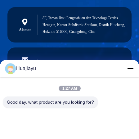
8F, Taman Ilmu Pengetahuan dan Teknologi Cerdas
Hengxin, Kantor Subdistrik Shuikou, Distrik Huicheng,
Alamat
Huizhou 516000, Guangdong, Cina
sales@huajiayu.com
E-mail
Huajiayu
1:27 AM
0086-18664306976
Good day, what product are you looking for?
Telepon