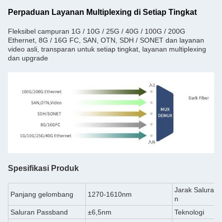
Perpaduan Layanan Multiplexing di Setiap Tingkat
Fleksibel campuran 1G / 10G / 25G / 40G / 100G / 200G
Ethernet, 8G / 16G FC, SAN, OTN, SDH / SONET dan layanan
video asli, transparan untuk setiap tingkat, layanan multiplexing
dan upgrade
Spesifikasi Produk
Jarak Salura
Panjang gelombang
1270-1610nm
n
Saluran Passband
±6,5nm
Teknologi
T