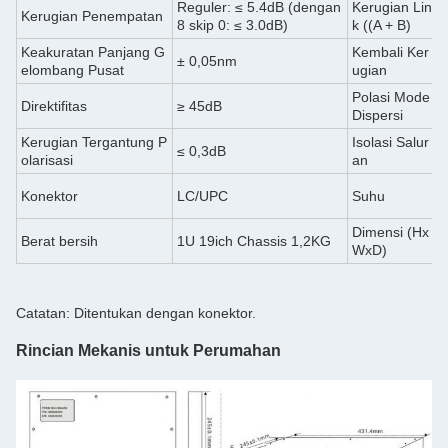
Reguler: ≤ 5.4dB (dengan
Kerugian Lin
Kerugian Penempatan
8 skip 0: ≤ 3.0dB)
k ((A + B)
Keakuratan Panjang G
Kembali Ker
± 0,05nm
elombang Pusat
ugian
Polasi Mode
Direktifitas
≥ 45dB
Dispersi
Kerugian Tergantung P
Isolasi Salur
≤ 0,3dB
olarisasi
an
Konektor
LC/UPC
Suhu
Dimensi (Hx
Berat bersih
1U 19ich Chassis 1,2KG
WxD)
Catatan: Ditentukan dengan konektor.
Rincian Mekanis untuk Perumahan