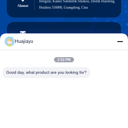
Hengxin, Kantor Subdistrik Shuikou, Distrik Huicheng,
Alamat
Huizhou 516000, Guangdong, Cina
sales@huajiayu.com
E-mail
Huajiayu
2:52 PM
0086-18664306976
Good day, what product are you looking for?
Telepon
Guangdong Huajiayu Technology Co., Ltd