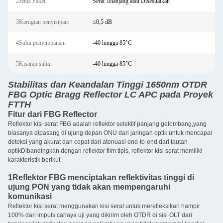
2Jenis Paket:
Serat Telanjang atau Disesuaikan
3Kerugian penyisipan:
≤0,5 dB
4Suhu penyimpanan:
-40 hingga 85°C
5Kisaran suhu:
-40 hingga 85°C
Stabilitas dan Keandalan Tinggi 1650nm OTDR
FBG Optic Bragg Reflector LC APC pada Proyek
FTTH
Fitur dari FBG Reflector
Reflektor kisi serat FBG adalah reflektor selektif panjang gelombang,yang
biasanya dipasang di ujung depan ONU dari jaringan optik untuk mencapai
deteksi yang akurat dan cepat dari atenuasi end-to-end dari tautan
optikDibandingkan dengan reflektor film tipis, reflektor kisi serat memiliki
karakteristik berikut:
1Reflektor FBG menciptakan reflektivitas tinggi di
ujung PON yang tidak akan mempengaruhi
komunikasi
Reflektor kisi serat menggunakan kisi serat untuk merefleksikan hampir
100% dari impuls cahaya uji yang dikirim oleh OTDR di sisi OLT dari