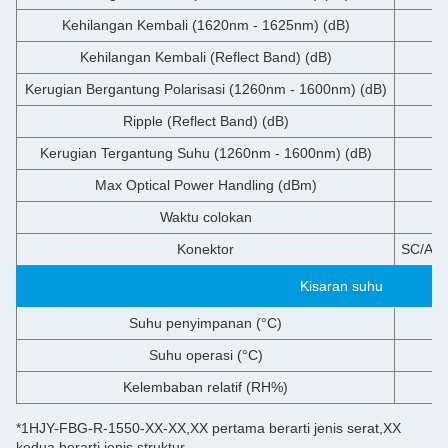
Kehilangan Kembali (1620nm - 1625nm) (dB)
Kehilangan Kembali (Reflect Band) (dB)
Kerugian Bergantung Polarisasi (1260nm - 1600nm) (dB)
Ripple (Reflect Band) (dB)
Kerugian Tergantung Suhu (1260nm - 1600nm) (dB)
Max Optical Power Handling (dBm)
Waktu colokan
Konektor
SC/APC
Kisaran suhu
Suhu penyimpanan (°C)
Suhu operasi (°C)
Kelembaban relatif (RH%)
*1HJY-FBG-R-1550-XX-XX,XX pertama berarti jenis serat,XX
kedua berarti jenis struktur