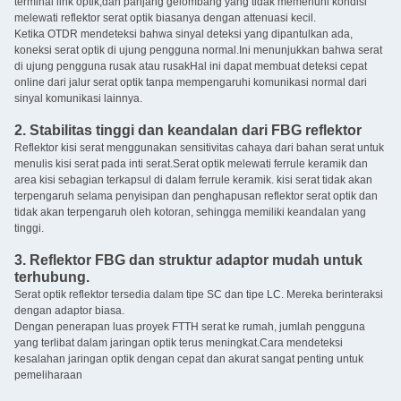
terminal link optik,dan panjang gelombang yang tidak memenuhi kondisi
melewati reflektor serat optik biasanya dengan attenuasi kecil.
Ketika OTDR mendeteksi bahwa sinyal deteksi yang dipantulkan ada,
koneksi serat optik di ujung pengguna normal.Ini menunjukkan bahwa serat
di ujung pengguna rusak atau rusakHal ini dapat membuat deteksi cepat
online dari jalur serat optik tanpa mempengaruhi komunikasi normal dari
sinyal komunikasi lainnya.
2. Stabilitas tinggi dan keandalan dari FBG reflektor
Reflektor kisi serat menggunakan sensitivitas cahaya dari bahan serat untuk
menulis kisi serat pada inti serat.Serat optik melewati ferrule keramik dan
area kisi sebagian terkapsul di dalam ferrule keramik. kisi serat tidak akan
terpengaruh selama penyisipan dan penghapusan reflektor serat optik dan
tidak akan terpengaruh oleh kotoran, sehingga memiliki keandalan yang
tinggi.
3. Reflektor FBG dan struktur adaptor mudah untuk
terhubung.
Serat optik reflektor tersedia dalam tipe SC dan tipe LC. Mereka berinteraksi
dengan adaptor biasa.
Dengan penerapan luas proyek FTTH serat ke rumah, jumlah pengguna
yang terlibat dalam jaringan optik terus meningkat.Cara mendeteksi
kesalahan jaringan optik dengan cepat dan akurat sangat penting untuk
pemeliharaan