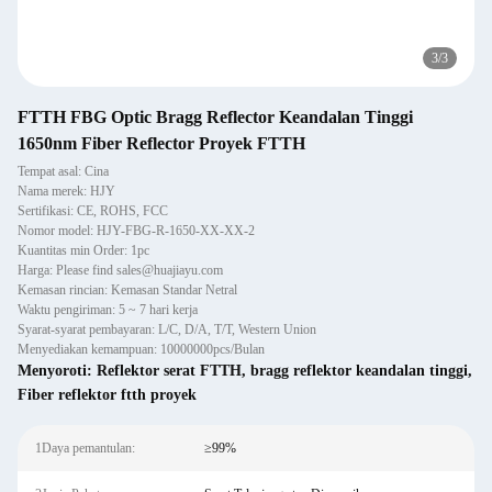
3
/
3
FTTH FBG Optic Bragg Reflector Keandalan Tinggi
1650nm Fiber Reflector Proyek FTTH
Tempat asal: Cina
Nama merek: HJY
Sertifikasi: CE, ROHS, FCC
Nomor model: HJY-FBG-R-1650-XX-XX-2
Kuantitas min Order: 1pc
Harga: Please find sales@huajiayu.com
Kemasan rincian: Kemasan Standar Netral
Waktu pengiriman: 5 ~ 7 hari kerja
Syarat-syarat pembayaran: L/C, D/A, T/T, Western Union
Menyediakan kemampuan: 10000000pcs/Bulan
Menyoroti:
Reflektor serat FTTH
,
bragg reflektor keandalan tinggi
,
Fiber reflektor ftth proyek
1Daya pemantulan:
≥99%