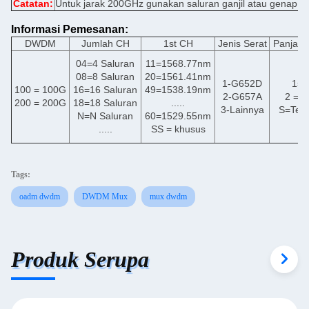
Catatan:
Untuk jarak 200GHz gunakan saluran ganjil atau genap.
Informasi Pemesanan:
DWDM
Jumlah CH
1st CH
Jenis Serat
Panjang
04=4 Saluran
11=1568.77nm
08=8 Saluran
20=1561.41nm
1-G652D
1=
100 = 100G
16=16 Saluran
49=1538.19nm
2-G657A
2 = 1
200 = 200G
18=18 Saluran
.....
3-Lainnya
S=Ten
N=N Saluran
60=1529.55nm
.....
SS = khusus
Tags:
oadm dwdm
DWDM Mux
mux dwdm
Produk Serupa