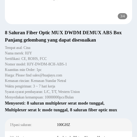
3
/
4
8 Saluran Fiber Optic MUX DWDM DEMUX ABS Box
Panjang gelombang yang dapat disesuaikan
Tempat asal: Cina
Nama merek: HJY
Sertifikasi: CE, ROHS, FCC
Nomor model: HJY-DWDM-8CH-ABS-1
Kuantitas min Order: 1pc
Harga: Please find sales@huajiayu.com
Kemasan rincian: Kemasan Standar Netral
Waktu pengiriman: 3 ~ 7 hari kerja
Syarat-syarat pembayaran: L/C, T/T, Western Union
Menyediakan kemampuan: 10000000pcs/Bulan
Menyoroti:
8 saluran multiplexer serat mode tunggal
,
Multiplexer serat lc mode tunggal
,
8 saluran fiber optic mux
1Spasi saluran:
100GHZ