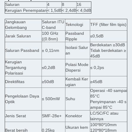
Saluran
4
8
16
Kerugian Penempatan
< 1,5dB
< 2,4dB
< 4,0dB
Jangkauan
Saluran ITU
Teknologi
TFF (filter film tipis)
Gelombang
C-band
100 GHz
Passband
Jarak Saluran
≤0,5dB
((0.8nm)
Ripple
Berdekatan ≥30dB
Isolasi Salur
Saluran Passband
± 0,11nm
Tidak berdekatan ≥
an
45dB
Kerugian
Polasi Mode
Tergantung
≤0,2dB
≤ 0,2ps
Dispersi
Polarisasi
Kembali Ker
Direktifitas
≥50dB
≥45dB
ugian
Operasi -40 sampai
Pengelolaan Daya
85°C
≤ 500mW
Suhu
Optik
Penyimpanan -40 s
ampai 85°C
LC/SC/FC atau
Jenis Serat
SMF-28e+
Konektor
lainnya
100*80*10mm
Ukuran kem
Berat bersih
0.25kg
120*80*18mm