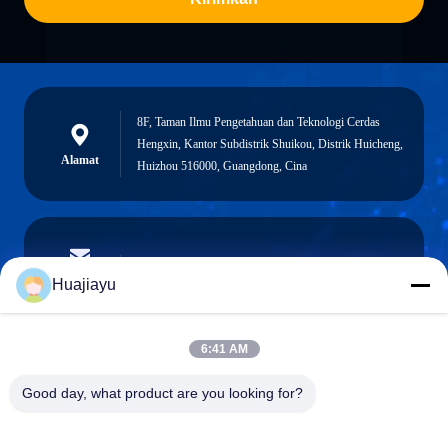
8F, Taman Ilmu Pengetahuan dan Teknologi Cerdas
Hengxin, Kantor Subdistrik Shuikou, Distrik Huicheng,
Alamat
Huizhou 516000, Guangdong, Cina
sales@huajiayu.com
E-mail
Huajiayu
6:41 AM
0086-18664306976
Good day, what product are you looking for?
Telepon