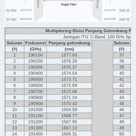
Multiplexing Divisi Panjang Gelombang Pa
Jaringan ITU: C-Band, 100 GHz Spac
Saluran
Frekuensi
Panjang gelombang
Saluran
F
(#)
(GHz)
(nm)
(#)
1
190100
1577.03
37
2
190200
1576.20
38
3
190300
1575.37
39
4
190400
1574.54
40
5
190500
1573.71
41
6
190600
1572.89
42
7
190700
1572.06
43
8
190800
1571.24
44
9
190900
1570.42
45
10
191000
1569.59
46
11
191100
1568.77
47
12
191200
1567.95
48
13
191300
1567.13
49
14
191400
1566.31
50