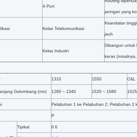
Routing diperlua
4-Port
jaringan yang k
Keandalan tinggi
likasi
Kelas Telekomunikasi
jauh
Dibangun untuk 
Kelas Industri
keras (misalnya,
r
1310
1550
C&L
Panjang Gelombang (nm)
1280 ~ 1340
1520 ~ 1580
1525
i
Pelabuhan 1 ke Pelabuhan 2; Pelabuhan 2 
P
Tipikal
0.6