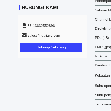
Penempat
HUBUNGI KAMI
Saluran Ma
Channel Mi
86-13632552896
Direktivita
sales@huajiayu.com
PDL (dB)
PMD ((ps)
Hubungi Sekarang
RL (dB)
Bandwidth
Kekuatan
Suhu oper
Suhu pen
Jenis sera