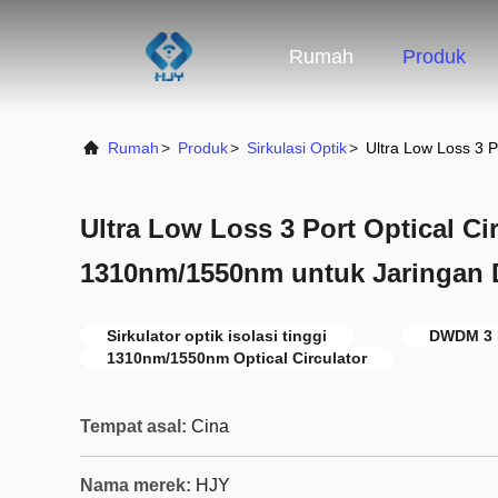
Rumah
Produk
Rumah
>
Produk
>
Sirkulasi Optik
>
Ultra Low Loss 3 
Ultra Low Loss 3 Port Optical Cir
1310nm/1550nm untuk Jaringan
Sirkulator optik isolasi tinggi
DWDM 3 P
1310nm/1550nm Optical Circulator
Tempat asal:
Cina
Nama merek:
HJY