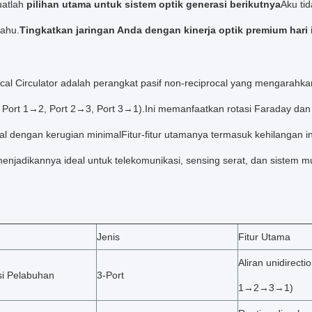
uatlah
pilihan utama untuk sistem optik generasi berikutnya
Aku tid
tahu.
Tingkatkan jaringan Anda dengan kinerja optik premium hari i
cal Circulator adalah perangkat pasif non-reciprocal yang mengarahka
 Port 1→2, Port 2→3, Port 3→1).Ini memanfaatkan rotasi Faraday dan k
nal dengan kerugian minimalFitur-fitur utamanya termasuk kehilangan in
enjadikannya ideal untuk telekomunikasi, sensing serat, dan sistem m
Jenis
Fitur Utama
Aliran unidirecti
si Pelabuhan
3-Port
1
→
2
→
3
→
1)