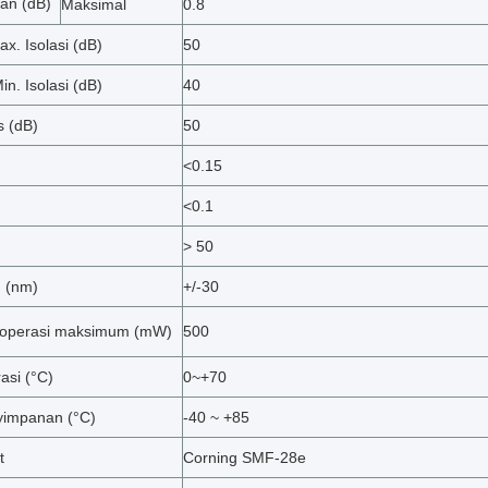
an (dB)
Maksimal
0.8
x. Isolasi (dB)
50
n. Isolasi (dB)
40
s (dB)
50
<0.15
<0.1
> 50
 (nm)
+/-30
 operasi maksimum (mW)
500
asi (°C)
0~+70
yimpanan (°C)
-40 ~ +85
t
Corning SMF-28e