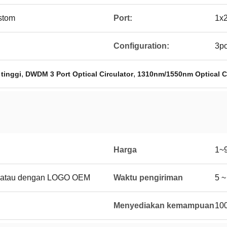
ustom
Port:
1x2
Configuration:
3po
,
,
 tinggi
DWDM 3 Port Optical Circulator
1310nm/1550nm Optical Ci
Harga
1~
l atau dengan LOGO OEM
Waktu pengiriman
5 ~
Menyediakan kemampuan
100