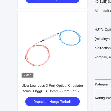
<0,1dB)
B
Aku tidak 
HJY's Opti
(misalnya,
bidirectio
kompak, m
Video
Kategori
Ultra Low Loss 3 Port Optical Circulator
Isolasi Tinggi 1310nm/1550nm untuk
Jaringan DWDM dan Serat
Konfigura
Dapatkan Harga Terbaik