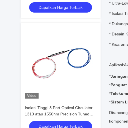
Kinerja di Lingkungan yang Kekerasan
* Ultra-Lo
Dapatkan Harga Terbaik
* Isolasi 
* Dukunga
* Desain 
* Kisaran
Aplikasi:
Ak
*
Jaring
*
Penguat 
*
Telekomu
Video
*
Sistem L
Isolasi Tinggi 3 Port Optical Circulator
Dirancang
1310 atau 1550nm Precision Tuned
Wavelength Alignment Telecom Grade
komponen 
Dapatkan Harga Terbaik
Low IL Design