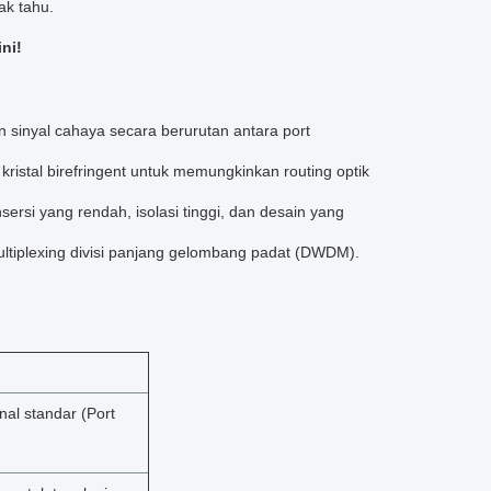
ak tahu.
ni!
n sinyal cahaya secara berurutan antara port
ristal birefringent untuk memungkinkan routing optik
sersi yang rendah, isolasi tinggi, dan desain yang
ultiplexing divisi panjang gelombang padat (DWDM).
onal standar (Port