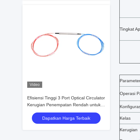
Tingkat Ap
Paramete
Video
Operasi 
Efisiensi Tinggi 3 Port Optical Circulator
Kerugian Penempatan Rendah untuk
Konfiguras
Aplikasi 1310nm atau 1550nm
Dapatkan Harga Terbaik
Kelas
Kerugian