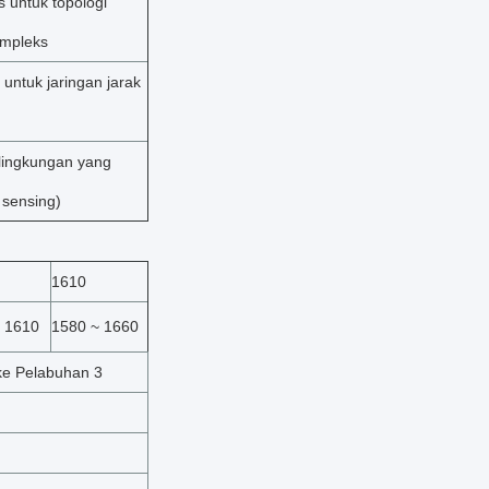
s untuk topologi
ompleks
 untuk jaringan jarak
lingkungan yang
 sensing)
1610
 1610
1580 ~ 1660
ke Pelabuhan 3