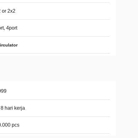
 or 2x2
rt, 4port
rculator
999
 8 hari kerja
.000 pcs