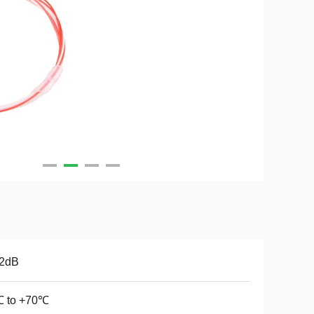
.2dB
℃ to +70℃