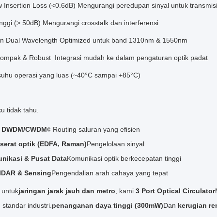
w Insertion Loss (<0.6dB) Mengurangi peredupan sinyal untuk transmisi
Tinggi (> 50dB) Mengurangi crosstalk dan interferensi
n Dual Wavelength Optimized untuk band 1310nm & 1550nm
Kompak & Robust ️ Integrasi mudah ke dalam pengaturan optik padat
 suhu operasi yang luas (~40°C sampai +85°C)
u tidak tahu.
an DWDM/CWDM
¢ Routing saluran yang efisien
serat optik (EDFA, Raman)
Pengelolaan sinyal
nikasi & Pusat Data
Komunikasi optik berkecepatan tinggi
IDAR & Sensing
Pengendalian arah cahaya yang tepat
 untuk
jaringan jarak jauh dan metro
, kami
3 Port Optical Circulator
standar industri.
penanganan daya tinggi (300mW)
Dan
kerugian re