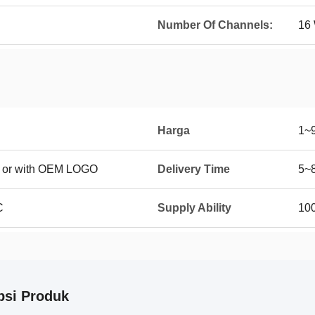
Number Of Channels:
16
Harga
1~
ng or with OEM LOGO
Delivery Time
5~8
C
Supply Ability
100
psi Produk