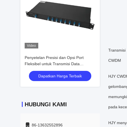
Video
Transmisi
Penyetelan Presisi dan Opsi Port
CWDM
Fleksibel untuk Transmisi Data
Kecepatan Tinggi dengan CWDM MUX
Dapatkan Harga Terbaik
DEMUX dalam Gelombang 1470
HJY CWDM 
hingga 1610nm
gelombang
memungkin
HUBUNGI KAMI
pada kecep
HJY menye
86-13632552896