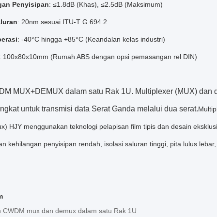
gan Penyisipan
: ≤1.8dB (Khas), ≤2.5dB (Maksimum)
aluran
: 20nm sesuai ITU-T G.694.2
erasi
: -40°C hingga +85°C (Keandalan kelas industri)
: 100x80x10mm (Rumah ABS dengan opsi pemasangan rel DIN)
M MUX+DEMUX dalam satu Rak 1U. Multiplexer (MUX) dan de
ngkat untuk transmisi data Serat Ganda melalui dua serat.
Multi
 HJY menggunakan teknologi pelapisan film tipis dan desain eksklusif
 kehilangan penyisipan rendah, isolasi saluran tinggi, pita lulus lebar,
m
an CWDM mux dan demux dalam satu Rak 1U