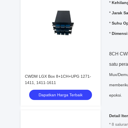
*
Kehilan
*
Jarak S
*
Suhu Op
*
Dimensi
8CH CWD
satu pera
Mux/Demux)
CWDM LGX Box 8+1CH+UPG 1271-
1411, 1411-1611
memberikan
Dapatkan Harga Terbaik
epoksi.
Detail Ite
* 8 salur