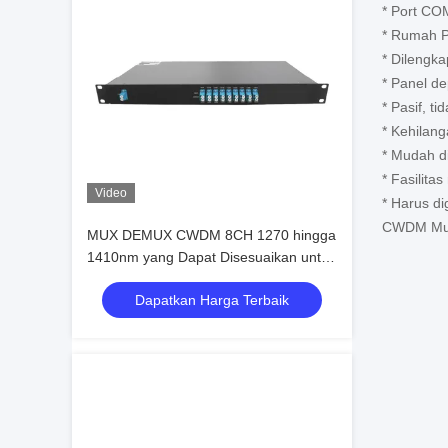
* Port COM
* Rumah P
* Dilengka
* Panel de
* Pasif, t
* Kehilan
* Mudah d
* Fasilita
Video
* Harus d
CWDM Mux
MUX DEMUX CWDM 8CH 1270 hingga
1410nm yang Dapat Disesuaikan untuk
Transmisi Data Serat Ganda dengan
Dapatkan Harga Terbaik
Lapisan Film Tipis Lanjutan