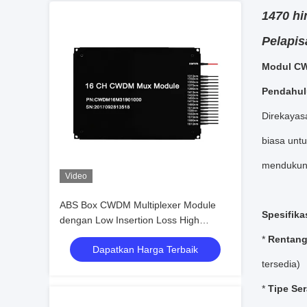
1470 h
Pelapis
Modul CW
Pendahul
Direkayas
biasa untu
mendukung
Video
ABS Box CWDM Multiplexer Module
Spesifika
dengan Low Insertion Loss High
Channel Isolation dan Wide Operating
*
Rentang
Dapatkan Harga Terbaik
Wavelength
tersedia)
*
Tipe Ser