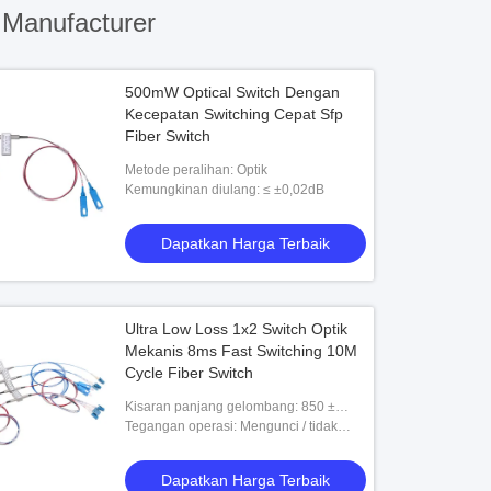
 Manufacturer
500mW Optical Switch Dengan
Kecepatan Switching Cepat Sfp
Fiber Switch
Metode peralihan: Optik
Kemungkinan diulang: ≤ ±0,02dB
Dapatkan Harga Terbaik
Ultra Low Loss 1x2 Switch Optik
Mekanis 8ms Fast Switching 10M
Cycle Fiber Switch
Kisaran panjang gelombang: 850 ±
40/1300 ± 40; 1260 ~ 1650
Tegangan operasi: Mengunci / tidak
mengunci
Dapatkan Harga Terbaik