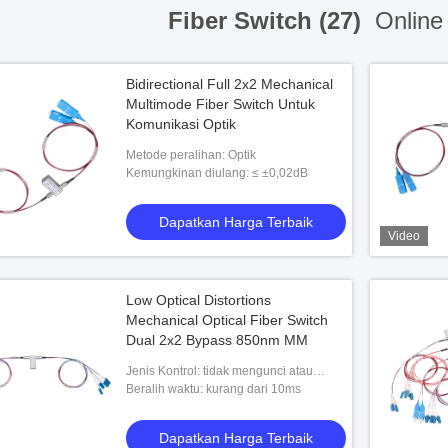
Fiber Switch (27)
Online
Bidirectional Full 2x2 Mechanical
Multimode Fiber Switch Untuk
Komunikasi Optik
Metode peralihan: Optik
Kemungkinan diulang: ≤ ±0,02dB
Dapatkan Harga Terbaik
Video
Low Optical Distortions
Mechanical Optical Fiber Switch
Dual 2x2 Bypass 850nm MM
Jenis Kontrol: tidak mengunci atau
mengunci
Beralih waktu: kurang dari 10ms
Dapatkan Harga Terbaik