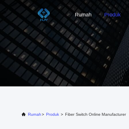
Rumah
Produk
Rumah
>
Produk
>
Fiber Switch Online Manufacturer