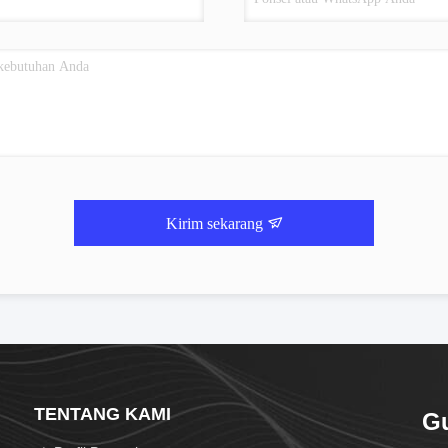
Kirim sekarang
TENTANG KAMI
G