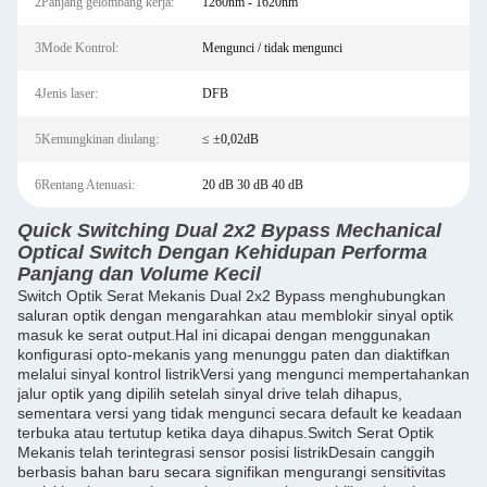
2Panjang gelombang kerja:
1260nm - 1620nm
3Mode Kontrol:
Mengunci / tidak mengunci
4Jenis laser:
DFB
5Kemungkinan diulang:
≤ ±0,02dB
6Rentang Atenuasi:
20 dB 30 dB 40 dB
Quick Switching Dual 2x2 Bypass Mechanical
Optical Switch Dengan Kehidupan Performa
Panjang dan Volume Kecil
Switch Optik Serat Mekanis Dual 2x2 Bypass menghubungkan
saluran optik dengan mengarahkan atau memblokir sinyal optik
masuk ke serat output.Hal ini dicapai dengan menggunakan
konfigurasi opto-mekanis yang menunggu paten dan diaktifkan
melalui sinyal kontrol listrikVersi yang mengunci mempertahankan
jalur optik yang dipilih setelah sinyal drive telah dihapus,
sementara versi yang tidak mengunci secara default ke keadaan
terbuka atau tertutup ketika daya dihapus.Switch Serat Optik
Mekanis telah terintegrasi sensor posisi listrikDesain canggih
berbasis bahan baru secara signifikan mengurangi sensitivitas