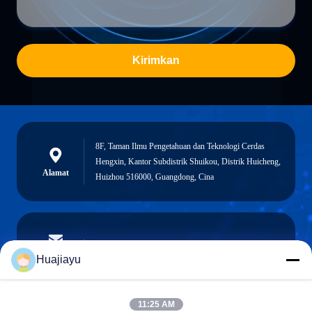
Kirimkan
8F, Taman Ilmu Pengetahuan dan Teknologi Cerdas
Hengxin, Kantor Subdistrik Shuikou, Distrik Huicheng,
Alamat
Huizhou 516000, Guangdong, Cina
sales@huajiayu.com
E-mail
Huajiayu
11:25 AM