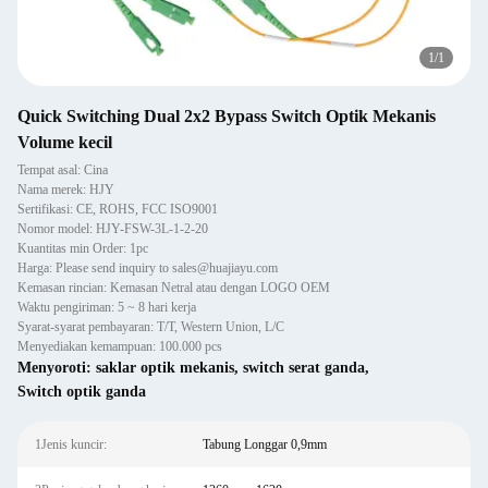
1
/
1
Quick Switching Dual 2x2 Bypass Switch Optik Mekanis
Volume kecil
Tempat asal: Cina
Nama merek: HJY
Sertifikasi: CE, ROHS, FCC ISO9001
Nomor model: HJY-FSW-3L-1-2-20
Kuantitas min Order: 1pc
Harga: Please send inquiry to sales@huajiayu.com
Kemasan rincian: Kemasan Netral atau dengan LOGO OEM
Waktu pengiriman: 5 ~ 8 hari kerja
Syarat-syarat pembayaran: T/T, Western Union, L/C
Menyediakan kemampuan: 100.000 pcs
Menyoroti:
saklar optik mekanis
,
switch serat ganda
,
Switch optik ganda
1Jenis kuncir:
Tabung Longgar 0,9mm