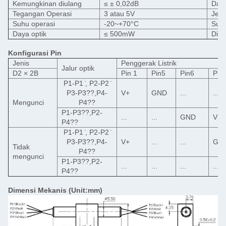
Kemungkinan diulang
≤ ± 0,02dB
Day
Tegangan Operasi
3 atau 5V
Jeni
Suhu operasi
-20~+70°C
Suh
Daya optik
≤ 500mW
Dim
Konfigurasi Pin
Jenis
Penggerak Listrik
Jalur optik
D2 × 2B
Pin 1
Pin5
Pin6
Pin
P1-P1 ̇, P2-P2 ̇
P3-P3??,P4-
V+
GND
...
...
Mengunci
P4??
P1-P3??,P2-
...
...
GND
V+
P4??
P1-P1 ̇, P2-P2 ̇
P3-P3??,P4-
V+
...
...
GN
Tidak
P4??
mengunci
P1-P3??,P2-
...
...
...
...
P4??
Dimensi Mekanis (Unit:mm)