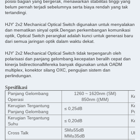
posisi bagian yang bergerak, menawarkan stabilitas tinggi yang
belum pernah terjadi sebelumnya serta biaya rendah yang tak
tertandingi.
HJY' 2x2 Mechanical Optical Switch digunakan untuk menyalakan
dan mematikan sinyal optik.Dengan perkembangan komunikasi
optik, Optical Switch perangkat adalah kunci untuk generasi baru
dari semua jaringan optik dalam waktu dekat.
HJY' 2x2 Mechanical Optical Switch tidak terpengaruh oleh
polarisasi dan panjang gelombang.kecepatan beralih cepat dan
kinerja bidirectionalMereka banyak digunakan untuk OADM
multiplex, konektor silang OXC, pengujian sistem dan
perlindungan.
Spesifikasi
Panjang Gelombang
1260 ~ 1620nm (SM)
Ker
Operasi
850nm ((MM)
Kerugian Tergantung
Keru
≤ 0,25dB
Panjang Gelombang
Pola
Kerugian Tergantung
≤ 0,20dB
Kemb
Suhu
SM≥55dB
Cross Talk
Uba
MM≥35dB