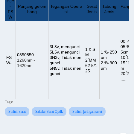
HJY
-
Panjang gelom
Tegangan Opera
Serat
Tabung
Panjan
FS
bang
si
Jenis
Jenis
t
W
00 ♂ k
3L3v, mengunci
05 ‰ 
1 ¢ S
5L5v, mengunci
1 ‰ 250
5cm
0850850
M
FS
3N3v, Tidak men
um
10 ̊1m
1260nm~
2 ̊MM
W-
gunci
2 ‰ 900
15 ̊ 1,
1620nm
62.5/1
5N5v, Tidak men
um
m
25
gunci
20 ̊2 m
.....
Tags:
Switch serat
Sakelar Serat Optik
Switch jaringan serat