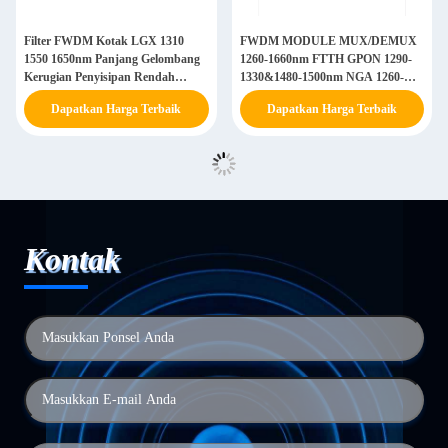
Filter FWDM Kotak LGX 1310
FWDM MODULE MUX/DEMUX
1550 1650nm Panjang Gelombang
1260-1660nm FTTH GPON 1290-
Kerugian Penyisipan Rendah
1330&1480-1500nm NGA 1260-
untuk Komunikasi Optik
1280&1575-1650nm, Filter tepi
Dapatkan Harga Terbaik
Dapatkan Harga Terbaik
mode tunggal WDM OADM
Kontak