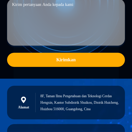
Kirimkan
8F, Taman Ilmu Pengetahuan dan Teknologi Cerdas
Hengxin, Kantor Subdistrik Shuikou, Distrik Huicheng,
Alamat
Huizhou 516000, Guangdong, Cina