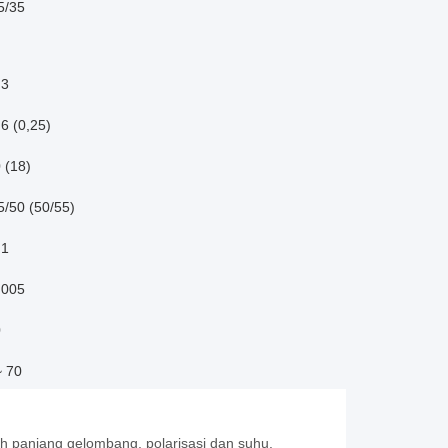
5/35
.3
,6 (0,25)
 (18)
5/50 (50/55)
.1
.005
0
~ 70
ih panjang gelombang, polarisasi dan suhu.