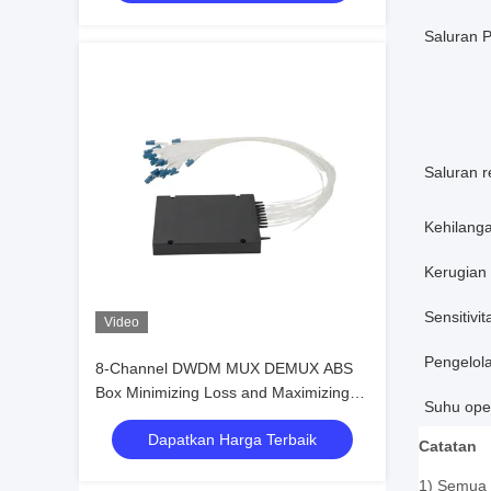
Saluran 
Saluran r
Kehilanga
Kerugian 
Sensitivit
Video
Pengelol
8-Channel DWDM MUX DEMUX ABS
Box Minimizing Loss and Maximizing
Suhu ope
Isolation for Optimal Performance
Dapatkan Harga Terbaik
Catatan
1) Semua s