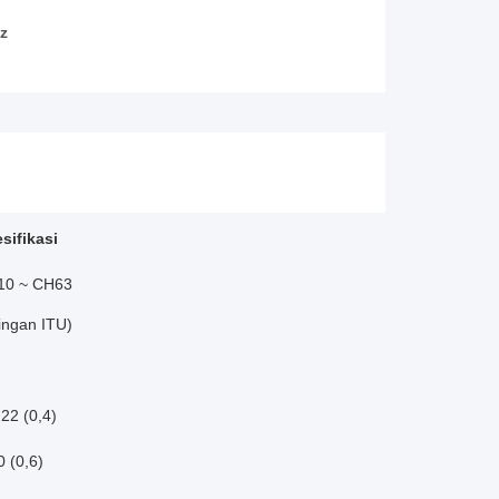
z
sifikasi
10 ~ CH63
ringan ITU)
,22 (0,4)
0 (0,6)