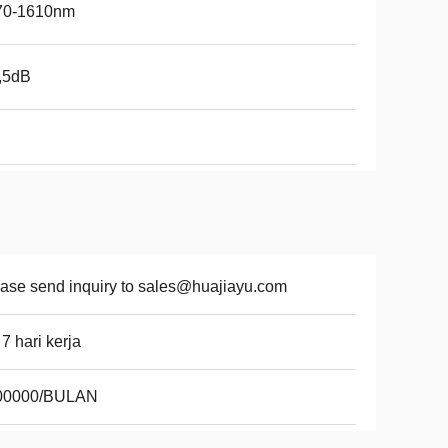
70-1610nm
,5dB
ase send inquiry to sales@huajiayu.com
 7 hari kerja
00000/BULAN