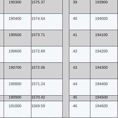
190300
1575.37
39
193900
190400
1574.54
40
194000
190500
1573.71
41
194100
190600
1572.89
42
194200
190700
1572.06
43
194300
190800
1571.24
44
194400
190900
1570.42
45
194500
191000
1569.59
46
194600