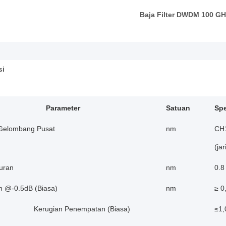
Baja Filter DWDM 100 GH
si
Parameter
Satuan
Spe
Gelombang Pusat
nm
CH
(ja
uran
nm
0.8
h @-0.5dB (Biasa)
nm
≥ 0
Kerugian Penempatan (Biasa)
≤1,