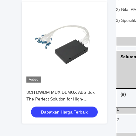
2) Nilai P
3) Spesif
Salura
Video
8CH DWDM MUX DEMUX ABS Box
(#)
The Perfect Solution for High-
Performance Data Transmission and
1
Dapatkan Harga Terbaik
Networking
2