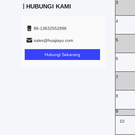
3
HUBUNGI KAMI
4
86-13632552896
5
sales@huajiayu.com
Hubungi Sekarang
6
7
8
9
10