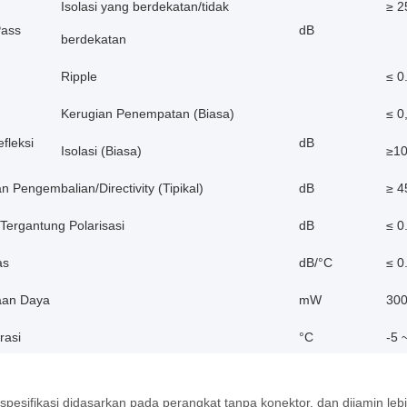
Isolasi yang berdekatan/tidak
≥ 2
Pass
dB
berdekatan
Ripple
≤ 0
Kerugian Penempatan (Biasa)
≤ 0
efleksi
dB
Isolasi (Biasa)
≥10
n Pengembalian/Directivity (Tipikal)
dB
≥ 4
Tergantung Polarisasi
dB
≤ 0
as
dB/°C
≤ 0
aan Daya
mW
30
rasi
°C
-5 
pesifikasi didasarkan pada perangkat tanpa konektor, dan dijamin leb