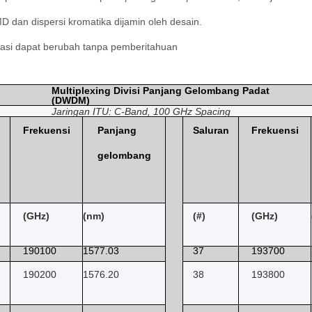
MD dan dispersi kromatika dijamin oleh desain.
ikasi dapat berubah tanpa pemberitahuan
Multiplexing Divisi Panjang Gelombang Padat
(DWDM)
Jaringan ITU: C-Band, 100 GHz Spacing
n
Frekuensi
Panjang
Saluran
Frekuensi
gelombang
(GHz)
(nm)
(#)
(GHz)
190100
1577.03
37
193700
190200
1576.20
38
193800