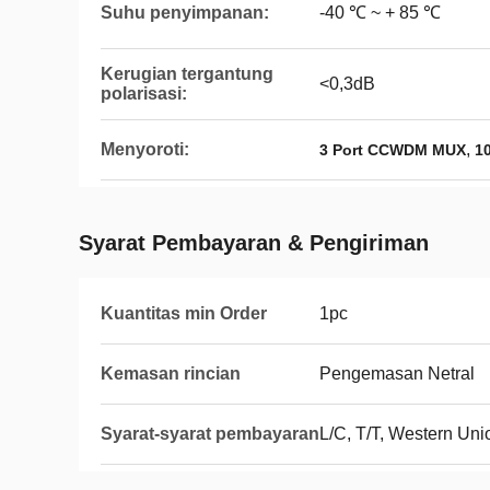
Suhu penyimpanan:
-40 ℃ ~ + 85 ℃
Kerugian tergantung
<0,3dB
polarisasi:
Menyoroti:
,
3 Port CCWDM MUX
1
Syarat Pembayaran & Pengiriman
Kuantitas min Order
1pc
Kemasan rincian
Pengemasan Netral
Syarat-syarat pembayaran
L/C, T/T, Western Uni