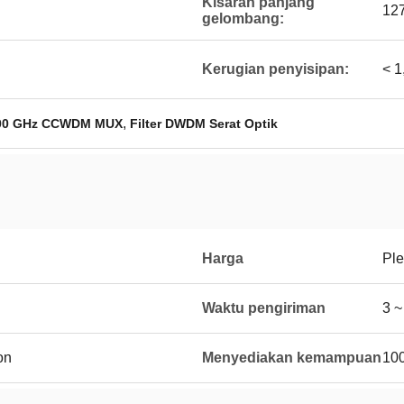
Kisaran panjang
12
gelombang:
Kerugian penyisipan:
< 1
,
00 GHz CCWDM MUX
Filter DWDM Serat Optik
Harga
Ple
Waktu pengiriman
3 ~
on
Menyediakan kemampuan
10